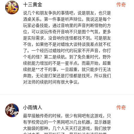
十三黄金
传奇
说几个和朋友争执的事情吧，说是朋友，也只是
酒桌关系。第一件事是听声辩位。我说这是每个
玩家必备技能，通过音响里的声音判断怪物的方
位，可以说玩传奇开音响不只是图个气氛，更多
是实际需求，没音响你连怪都找不到。可是朋友
不信，如果他不是对蜡烛大谈特谈我差点就不杠
了。一个经历过蜡烛时代的玩家不开声音，你打
个毛的怪？第二是续航。到了免负重时代，野外
续航能力增加的不是一星半点。而最开始，超重
续航是**才干的事，一旦超重，就只能步行无法
奔跑，无论是打架还是打怪都是找死，所以我们
对法师的续航时间有很大争议。
小雨情人
传奇
最早接触传奇的时候，很少有网吧有这游戏，只
有学校旁边的一个黑网吧20几台机器，显示器是
大脑袋的那种，几个人天天打这游戏，我们放学