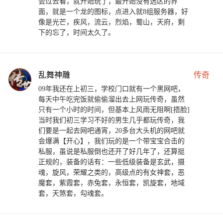
会过去看，就开始玩了，最开始没有选区的界
面，就是一个龙的图标，点进入就8组服务器，好
像是光芒，疾风，流云，烈焰，蜀山，天府，剩
下的忘了，时间太久了。
乱舞神雕
传奇
09年我还在上初三，学校门口就有一个黑网吧，
每天中午吃完饭就偷偷溜出去上网玩传奇，虽然
只有一个小时的时间，但基本上风雨无阻啊[捂脸]
当时我们初三学习不好的男生几乎都玩传奇，我
们要是一起去网吧通宵，20多台大头机的网吧就
会爆满【开心】，我们玩的是一个带宝宝合击的
私服，虽说是私服倒也还开了好几年了，还算挺
正规的，装备的话有：一些低级装备是玄武，摄
魂，旋风，荣耀之类的，高级点的有女神套，恶
魔套，紫霞套，赤兔套，永恒套，凯旋套，地域
套，天煞套，勾魂套。