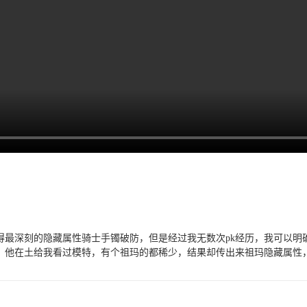
最深刻的隐藏属性骑士手镯破防，但是经过我无数次pk经历，我可以明
哦。他在土给我看过模特，有个祖玛的都稀少，结果却传出来祖玛隐藏属性