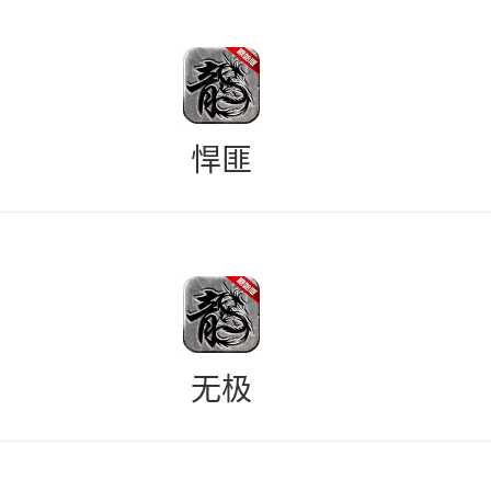
悍匪
无极