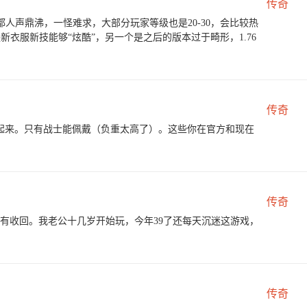
传奇
人声鼎沸，一怪难求，大部分玩家等级也是20-30，会比较热
新衣服新技能够“炫酷”，另一个是之后的版本过于畸形，1.76
传奇
起来。只有战士能佩戴（负重太高了）。这些你在官方和现在
传奇
没有收回。我老公十几岁开始玩，今年39了还每天沉迷这游戏，
传奇