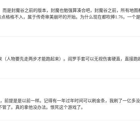
6，而是封魔谷之前的版本，封魔也勉强算凑合吧，封魔谷之前，所有地图都
有点格格不入，属于传奇审美崩坏的开始。为什么现在都吹捧1.76，一个是
来（人物要先走两步才能跑起来）。阎罗手套可以无视伤害硬直，直接跑
感谢]，前提是是以前一样。记得有一年过年时间可以刷金条，我刷了一亿多
不管了。真的拿他没办法。恨死这个游戏了。